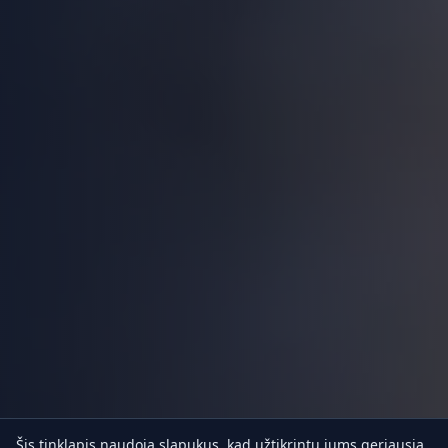
Šis tinklapis naudoja slapukus, kad užtikrintų jums geriausią