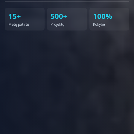
15+
500+
100%
Metų patirtis
Projektų
Kokybė