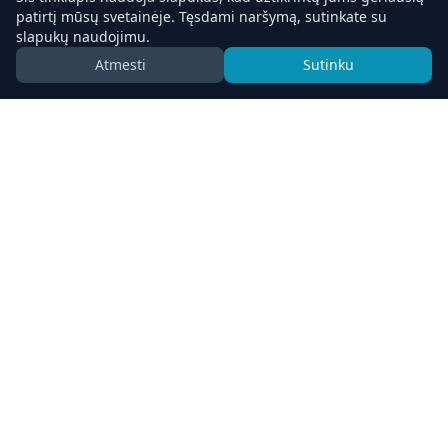
patirtį mūsų svetainėje. Tęsdami naršymą, sutinkate su
slapukų naudojimu.
Atmesti
Sutinku
Teikiamos paslaugos
Visapusiškas žemės darbų ir transporto sprendimų
spektras
Sklypų formavimo darbai
Atliekame kasimo, lyginimo ir grunto formavimo
darbus. Kasame vandens telkinius. Ekskavatoriai
turi modernią 3D įrangą
Pagrindų paruošimo darbai